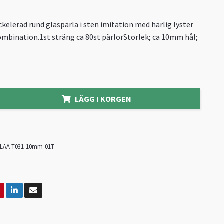
kelerad rund glaspärla i sten imitation med härlig lyster
ombination.1st sträng ca 80st pärlorStorlek; ca 10mm hål;
LÄGG I KORGEN
LAA-T031-10mm-01T