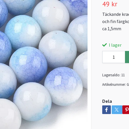
49 kr
Täckande krac
och fin färgk
ca 1,5mm
I lager
Lagersaldo:
11
Artikelnummer:
G
Dela