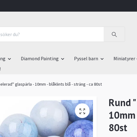
ing
Diamond Painting
Pyssel barn
Miniatyrer 
!
lerad" glaspärla - 10mm - blåklints blå - sträng - ca 80st
Rund "
10mm - 
80st