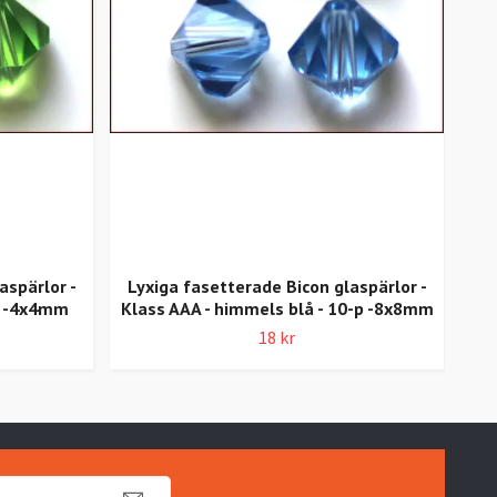
aspärlor -
Lyxiga fasetterade Bicon glaspärlor -
Ly
-p -4x4mm
Klass AAA - himmels blå - 10-p -8x8mm
18 kr