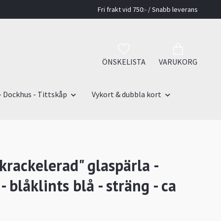
Fri frakt vid 750:- / Snabb leverans
ÖNSKELISTA
VARUKORG
- Dockhus - Tittskåp
Vykort & dubbla kort
krackelerad" glaspärla -
blåklints blå - sträng - ca