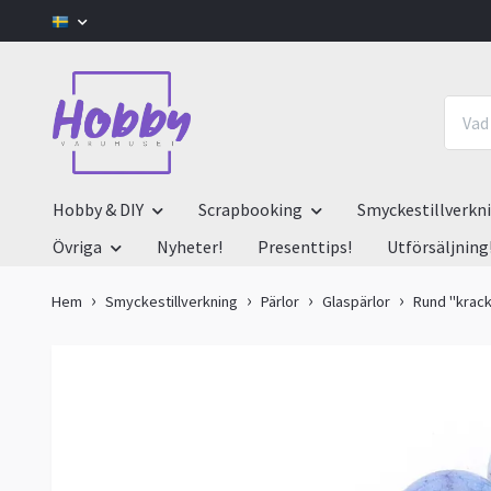
Hobby & DIY
Scrapbooking
Smyckestillverkn
Övriga
Nyheter!
Presenttips!
Utförsäljning
Hem
Smyckestillverkning
Pärlor
Glaspärlor
Rund "kracke