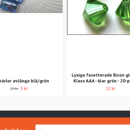
Lyxiga fasetterade Bicon gl
pärlor avlånga blå/grön
Klass AAA - klar grön - 20
5 kr
12 kr
10 kr