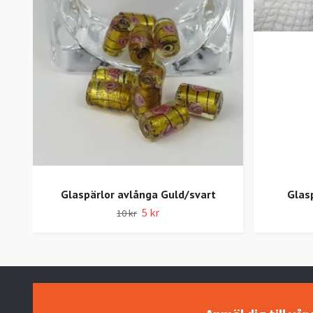
Glaspärlor avlånga Guld/svart
Glas
5 kr
10 kr