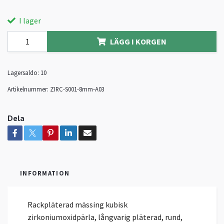
I lager
LÄGG I KORGEN
Lagersaldo:
10
Artikelnummer:
ZIRC-S001-8mm-A03
Dela
INFORMATION
Rackpläterad mässing kubisk
zirkoniumoxidpärla, långvarig pläterad, rund,