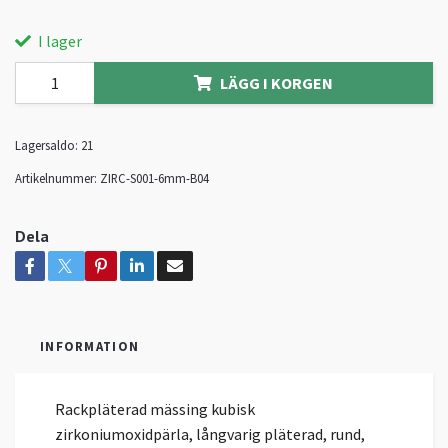
I lager
LÄGG I KORGEN
Lagersaldo:
21
Artikelnummer:
ZIRC-S001-6mm-B04
Dela
INFORMATION
Rackpläterad mässing kubisk
zirkoniumoxidpärla, långvarig pläterad, rund,