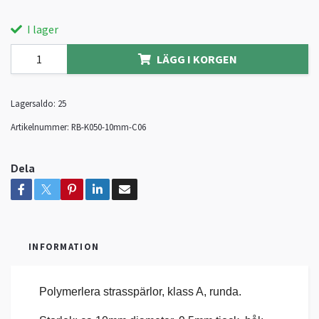
I lager
LÄGG I KORGEN
Lagersaldo:
25
Artikelnummer:
RB-K050-10mm-C06
Dela
INFORMATION
Polymerlera strasspärlor, klass A, runda.