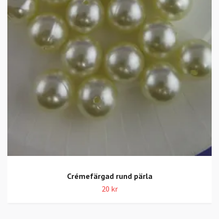
Crémefärgad rund pärla
20 kr