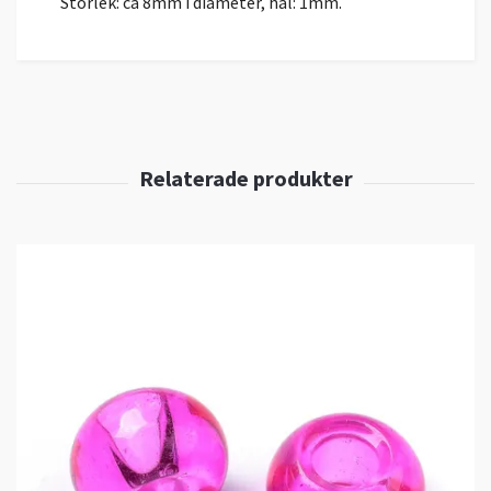
Storlek: ca 8mm i diameter, hål: 1mm.