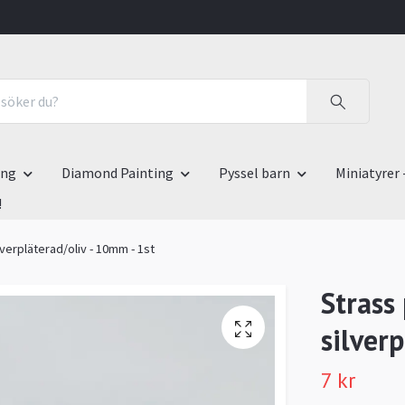
ing
Diamond Painting
Pyssel barn
Miniatyrer 
!
ilverpläterad/oliv - 10mm - 1st
Strass 
silver
7 kr