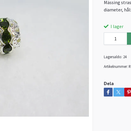
Mässing stras
diameter, hål
I lager
Lagersaldo:
24
Artikelnummer:
R
Dela