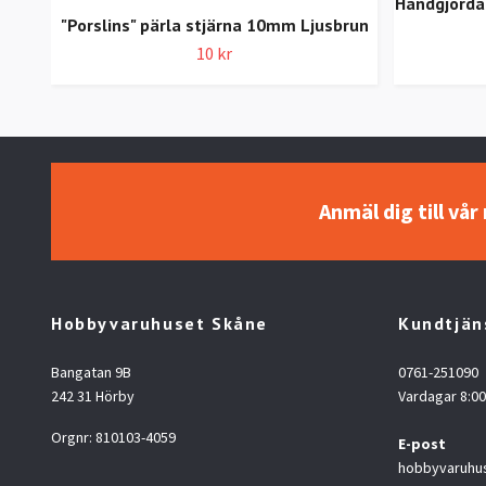
Handgjorda 
"Porslins" pärla stjärna 10mm Ljusbrun
10 kr
Anmäl dig till vå
Hobbyvaruhuset Skåne
Kundtjän
Bangatan 9B
0761-251090
242 31 Hörby
Vardagar 8:00
Orgnr: 810103-4059
E-post
hobbyvaruhu