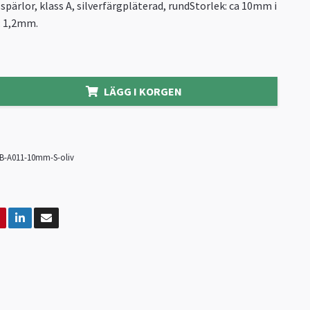
spärlor, klass A, silverfärgpläterad, rundStorlek: ca 10mm i
: 1,2mm.
LÄGG I KORGEN
B-A011-10mm-S-oliv