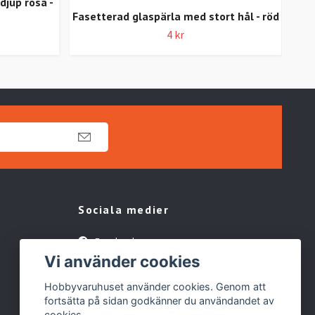
djup rosa -
Glas
Fasetterad glaspärla med stort hål - röd
4 kr
Sociala medier
Facebook
Vi använder cookies
TikTok
Hobbyvaruhuset använder cookies. Genom att
fortsätta på sidan godkänner du användandet av
cookies.