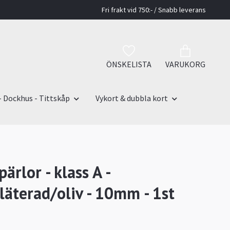
Fri frakt vid 750:- / Snabb leverans
ÖNSKELISTA
VARUKORG
- Dockhus - Tittskåp
Vykort & dubbla kort
pärlor - klass A -
pläterad/oliv - 10mm - 1st