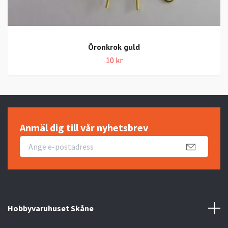
Öronkrok guld
10 kr
Anmäl dig till vår nyhetsbrev
Hobbyvaruhuset Skåne