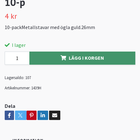
10-p
4 kr
10-packMetallstavar med ögla guld.26mm
I lager
LÄGG I KORGEN
Lagersaldo:
107
Artikelnummer:
1439H
Dela