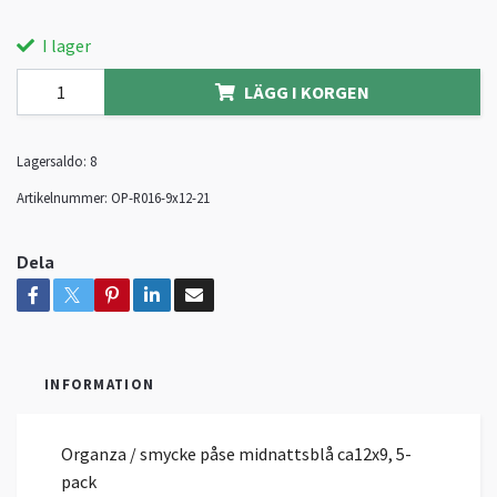
I lager
LÄGG I KORGEN
Lagersaldo:
8
Artikelnummer:
OP-R016-9x12-21
Dela
INFORMATION
Organza / smycke påse midnattsblå ca12x9, 5-
pack