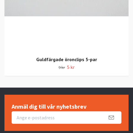
Guldfärgade öronclips 5-par
5 kr
9 kr
Anmäl dig till vår nyhetsbrev