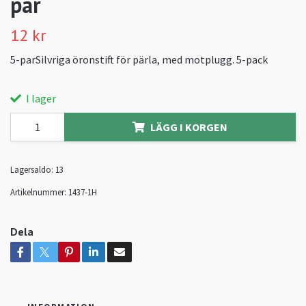
par
12 kr
5-parSilvriga öronstift för pärla, med motplugg. 5-pack
I lager
LÄGG I KORGEN
Lagersaldo:
13
Artikelnummer:
1437-1H
Dela