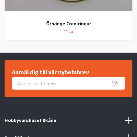
Örhänge Creolringar
12 kr
Anmäl dig till vår nyhetsbrev
Hobbyvaruhuset Skåne