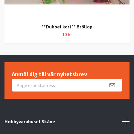
**Dubbel kort** Bröllop
10 kr
Anmäl dig till vår nyhetsbrev
Hobbyvaruhuset Skåne