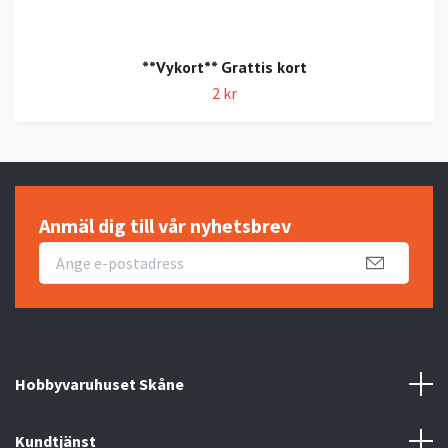
**Vykort** Grattis kort
2 kr
Anmäl dig till vår nyhetsbrev
Hobbyvaruhuset Skåne
Kundtjänst