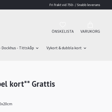
Fri frakt vid 750:- / Snabb leverans
ÖNSKELISTA
VARUKORG
- Dockhus - Tittskåp
Vykort & dubbla kort
el kort** Grattis
10x20cm