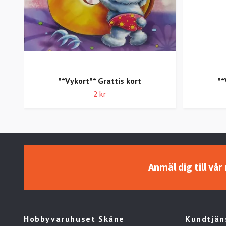
**Vykort** Grattis kort
**
2 kr
Anmäl dig till vå
Hobbyvaruhuset Skåne
Kundtjän