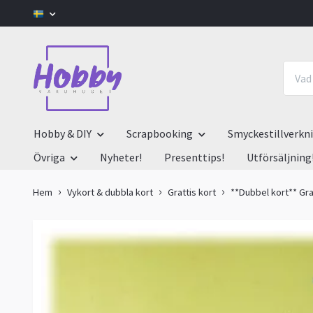
Hobby & DIY
Scrapbooking
Smyckestillverkn
Övriga
Nyheter!
Presenttips!
Utförsäljning
Hem
Vykort & dubbla kort
Grattis kort
**Dubbel kort** Gra