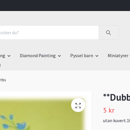
ing
Diamond Painting
Pyssel barn
Miniatyrer 
!
ttis
**Dubb
5 kr
utan kuvert.