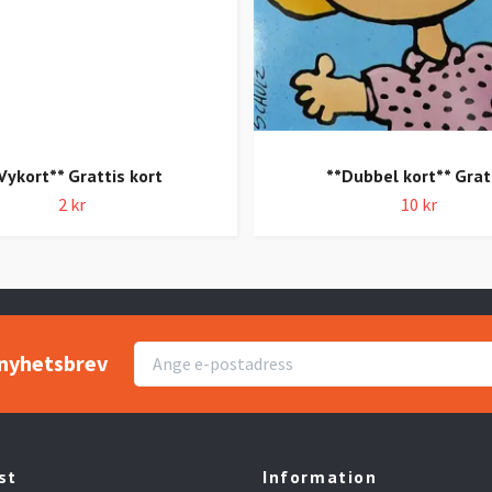
Vykort** Grattis kort
**Dubbel kort** Grat
2 kr
10 kr
r nyhetsbrev
st
Information