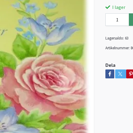
I lager
Lagersaldo:
63
Artikelnummer:
8
Dela