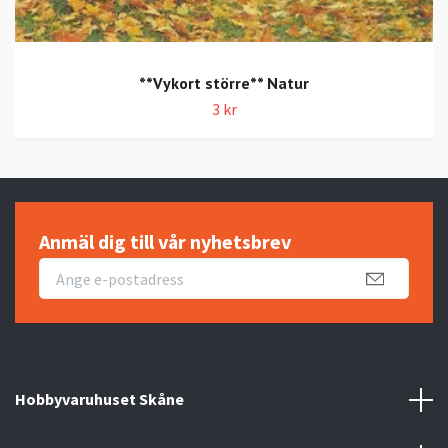
**Vykort större** Natur
3 kr
Anmäl dig till vår nyhetsbrev
Hobbyvaruhuset Skåne