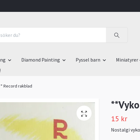
ing
Diamond Painting
Pyssel barn
Miniatyrer 
!
** Record rakblad
**Vyko
15 kr
Nostalgi vyk