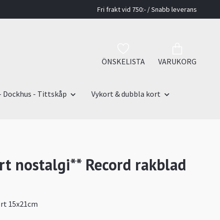
Fri frakt vid 750:- / Snabb leverans
ÖNSKELISTA
VARUKORG
- Dockhus - Tittskåp
Vykort & dubbla kort
rt nostalgi** Record rakblad
ort 15x21cm