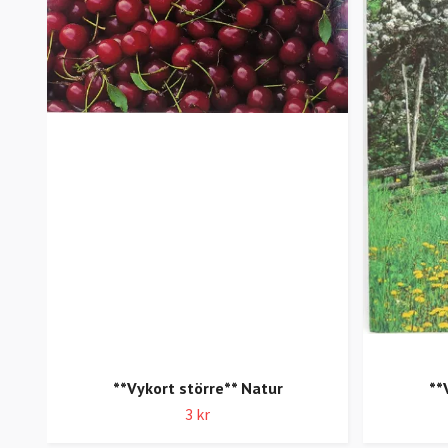
**Vykort större** Natur
**
3 kr