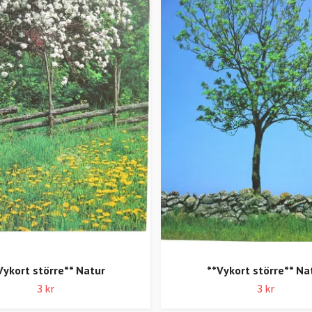
Vykort större** Natur
**Vykort större** Na
3 kr
3 kr