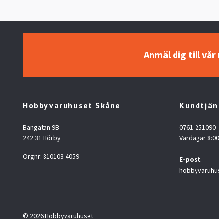
Anmäl dig till vå
Hobbyvaruhuset Skåne
Kundtjän
Bangatan 9B
0761-251090
242 31 Hörby
Vardagar 8:00
Orgnr: 810103-4059
E-post
hobbyvaruhu
© 2026 Hobbyvaruhuset