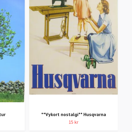
tur
**Vykort nostalgi** Husqvarna
15 kr