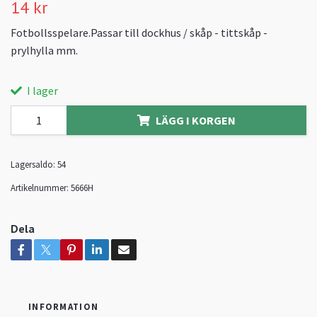
14 kr
Fotbollsspelare.Passar till dockhus / skåp - tittskåp -
prylhylla mm.
I lager
LÄGG I KORGEN
Lagersaldo:
54
Artikelnummer:
5666H
Dela
INFORMATION