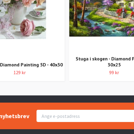
Stuga i skogen - Diamond P
Diamond Painting 5D - 40x30
30x25
129 kr
99 kr
r nyhetsbrev