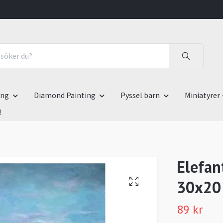
ing
Diamond Painting
Pyssel barn
Miniatyrer 
!
Elefan
30x20
89 kr