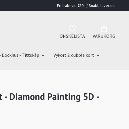
Fri frakt vid 750:- / Snabb leverans
ÖNSKELISTA
VARUKORG
- Dockhus - Tittskåp
Vykort & dubbla kort
t - Diamond Painting 5D -