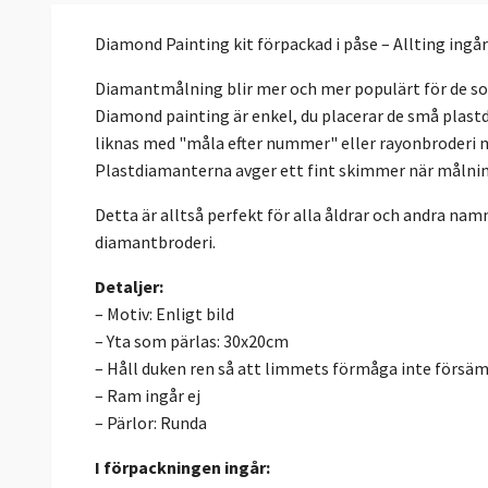
Diamond Painting kit förpackad i påse – Allting ingår
Diamantmålning blir mer och mer populärt för de som
Diamond painting är enkel, du placerar de små plastd
liknas med "måla efter nummer" eller rayonbroderi m
Plastdiamanterna avger ett fint skimmer när målning
Detta är alltså perfekt för alla åldrar och andra 
diamantbroderi.
Detaljer:
– Motiv: Enligt bild
– Yta som pärlas: 30x20cm
– Håll duken ren så att limmets förmåga inte försä
– Ram ingår ej
– Pärlor: Runda
I förpackningen ingår: