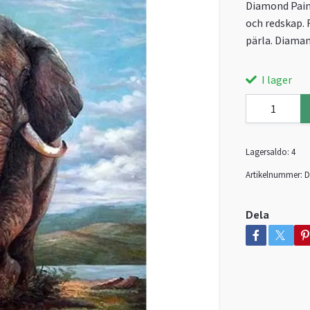
Diamond Paint
och redskap. 
pärla. Diama
I lager
Lagersaldo:
4
Artikelnummer:
D
Dela