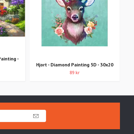
ainting -
Tow
Hjort - Diamond Painting 5D - 30x20
89 kr