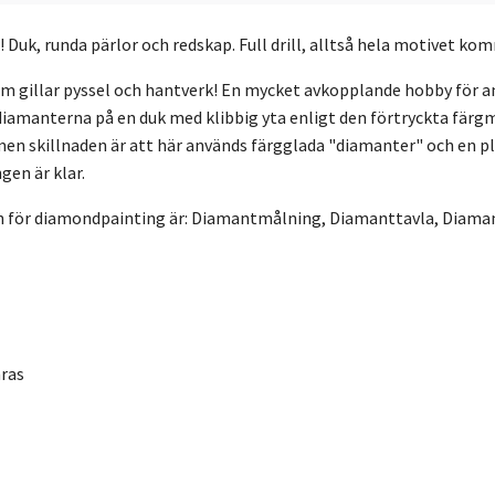
! Duk, runda pärlor och redskap. Full drill, alltså hela motivet ko
 gillar pyssel och hantverk! En mycket avkopplande hobby för ant
iamanterna på en duk med klibbig yta enligt den förtryckta färgm
en skillnaden är att här används färgglada "diamanter" och en p
en är klar.
namn för diamondpainting är: Diamantmålning, Diamanttavla, Diam
mras