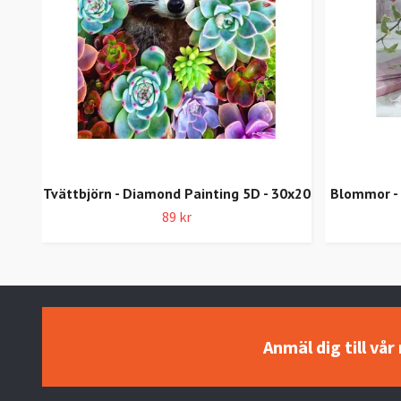
Tvättbjörn - Diamond Painting 5D - 30x20
Blommor - 
89 kr
Anmäl dig till vå