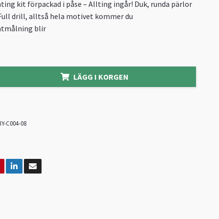
ing kit förpackad i påse – Allting ingår! Duk, runda pärlor
Full drill, alltså hela motivet kommer du
ntmålning blir
LÄGG I KORGEN
IY-C004-08