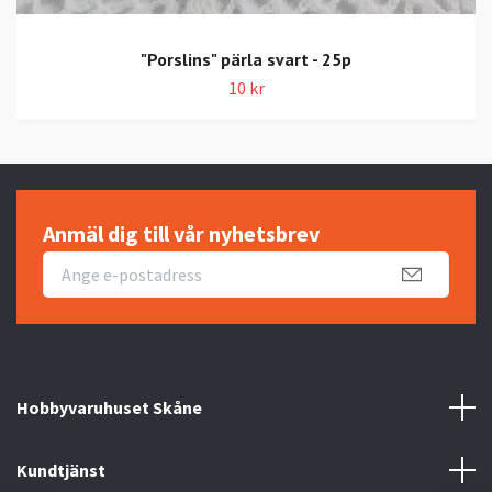
"Porslins" pärla svart - 25p
10 kr
Anmäl dig till vår nyhetsbrev
Hobbyvaruhuset Skåne
Kundtjänst